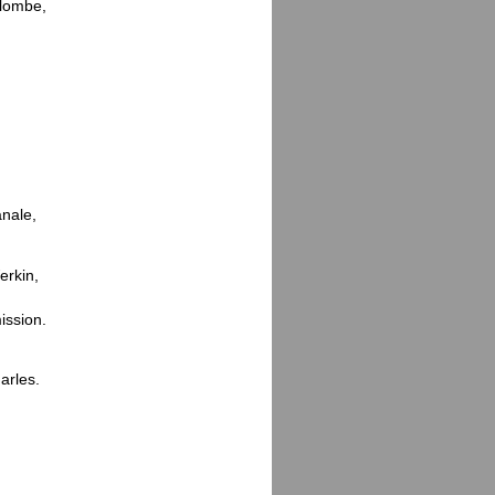
olombe,
anale,
erkin,
ission.
arles.