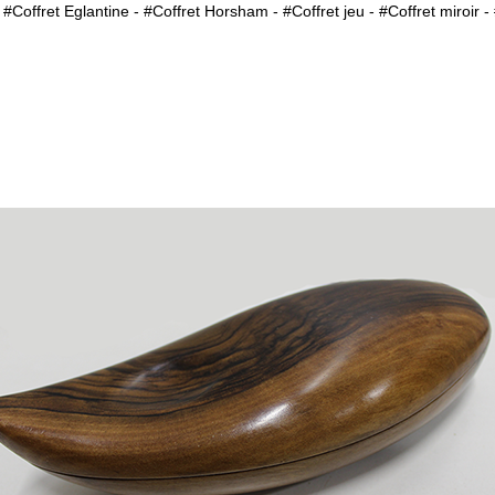
 #
Coffret Eglantine
- #
Coffret Horsham
- #
Coffret je
u - #
Coffret miroir
- 