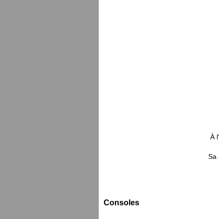
À 
Sa 
Consoles