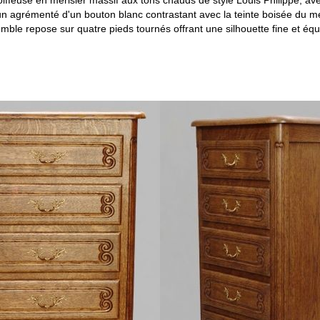
ffeuse en merisier massif aux tons chauds de style Louis Philippe, avec
n agrémenté d'un bouton blanc contrastant avec la teinte boisée du m
mble repose sur quatre pieds tournés offrant une silhouette fine et équi