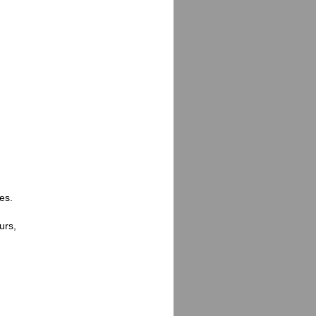
es.
urs,