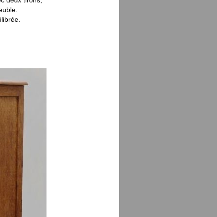
 deux tiroirs,
euble.
librée.