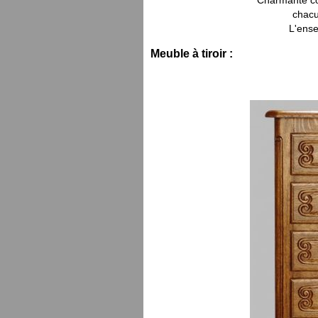
Charmante coi
chacu
L'ense
Meuble à tiroir :